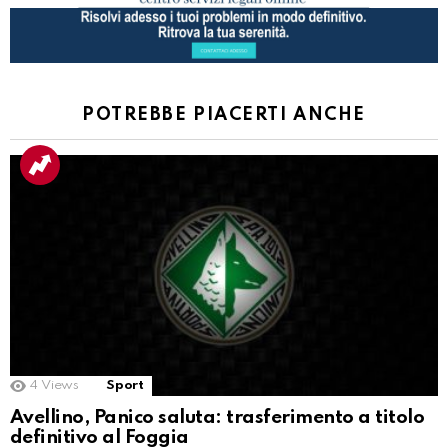
POTREBBE PIACERTI ANCHE
4
Views
Sport
Avellino, Panico saluta: trasferimento a titolo
definitivo al Foggia