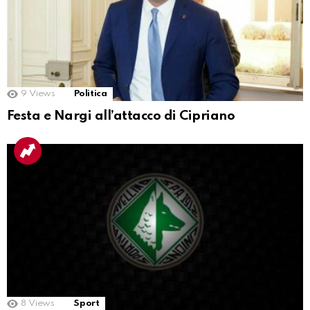
9
Views
Politica
Festa e Nargi all’attacco di Cipriano
8
Views
Sport