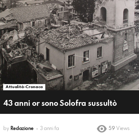
Attualità-Cronaca
43 anni or sono Solofra sussultò
by
Redazione
3 anni fa
59
Views