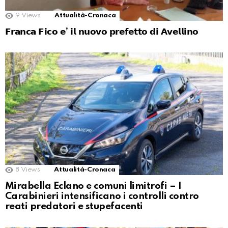
9
Views
Attualità-Cronaca
𝗙𝗿𝗮𝗻𝗰𝗮 𝗙𝗶𝗰𝗼 𝗲’ 𝗶𝗹 𝗻𝘂𝗼𝘃𝗼 𝗽𝗿𝗲𝗳𝗲𝘁𝘁𝗼 𝗱𝗶 𝗔𝘃𝗲𝗹𝗹𝗶𝗻𝗼
8
Views
Attualità-Cronaca
Mirabella Eclano e comuni limitrofi – I
Carabinieri intensificano i controlli contro
reati predatori e stupefacenti