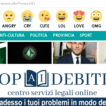
razione sulla Privacy (UE)
ANGRY
CRY
CUTE
LOL
LOVE
OMG
NTI-CULTURA
POLITICA
PROVINCIA
SPORT