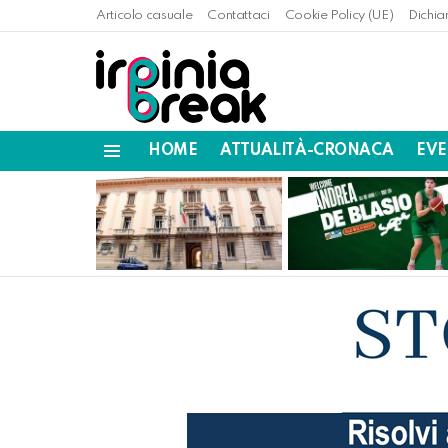
Articolo casuale
Contattaci
Cookie Policy (UE)
Dichia
HOME
ATTUALITÀ-CRONACA
EVE
Menu
LATEST
STORIES