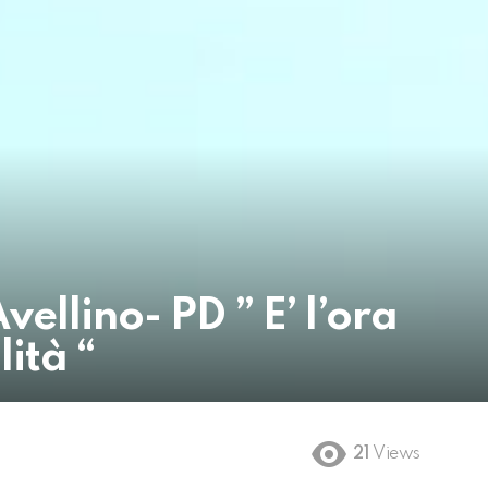
ellino- PD ” E’ l’ora
ità “
21
Views