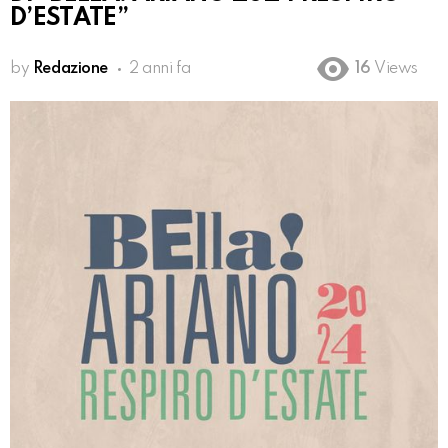
D’ESTATE”
by
Redazione
2 anni fa
16
Views