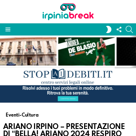
FOLL
S
SWITCH
US
SKIN
Menu
LATEST
STORIES
Eventi-Cultura
ARIANO IRPINO – PRESENTAZIONE
DI “BELLA! ARIANO 2024 RESPIRO