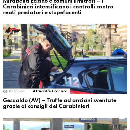
Mirabella Eclano e comuni limitrofi – I
Carabinieri intensificano i controlli contro
reati predatori e stupefacenti
10
Views
Attualità-Cronaca
Gesualdo (AV) – Truffe ad anziani sventate
grazie ai consigli dei Carabinieri