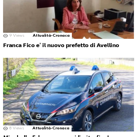
9
Views
Attualità-Cronaca
𝗙𝗿𝗮𝗻𝗰𝗮 𝗙𝗶𝗰𝗼 𝗲’ 𝗶𝗹 𝗻𝘂𝗼𝘃𝗼 𝗽𝗿𝗲𝗳𝗲𝘁𝘁𝗼 𝗱𝗶 𝗔𝘃𝗲𝗹𝗹𝗶𝗻𝗼
8
Views
Attualità-Cronaca