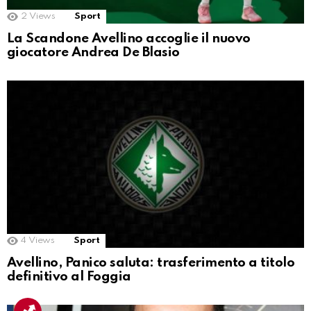
2
Views
Sport
La Scandone Avellino accoglie il nuovo
giocatore Andrea De Blasio
4
Views
Sport
Avellino, Panico saluta: trasferimento a titolo
definitivo al Foggia