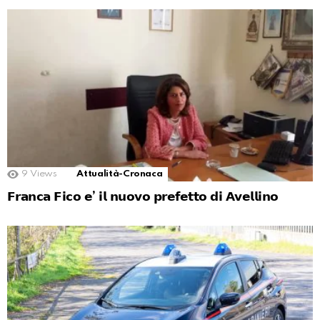
9
Views
Attualità-Cronaca
𝗙𝗿𝗮𝗻𝗰𝗮 𝗙𝗶𝗰𝗼 𝗲’ 𝗶𝗹 𝗻𝘂𝗼𝘃𝗼 𝗽𝗿𝗲𝗳𝗲𝘁𝘁𝗼 𝗱𝗶 𝗔𝘃𝗲𝗹𝗹𝗶𝗻𝗼