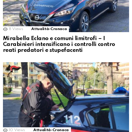
8
Views
Attualità-Cronaca
Mirabella Eclano e comuni limitrofi – I
Carabinieri intensificano i controlli contro
reati predatori e stupefacenti
10
Views
Attualità-Cronaca