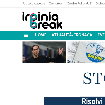
Articolo casuale
Contattaci
Cookie Policy (UE)
Dichia
HOME
ATTUALITÀ-CRONACA
EVE
Menu
LATEST
STORIES