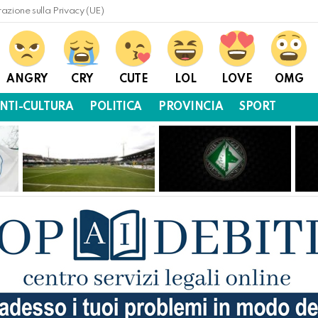
razione sulla Privacy (UE)
ANGRY
CRY
CUTE
LOL
LOVE
OMG
NTI-CULTURA
POLITICA
PROVINCIA
SPORT