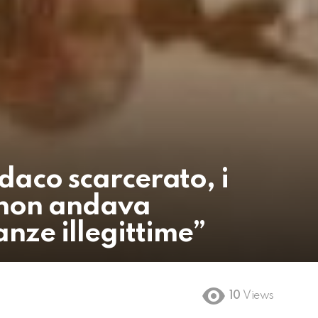
ndaco scarcerato, i
a non andava
nze illegittime”
10
Views