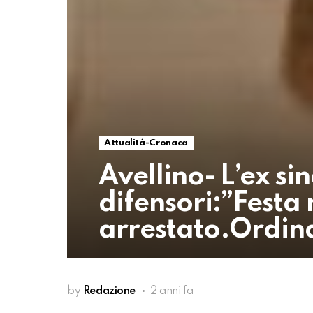
Attualità-Cronaca
Avellino- L’ex si
difensori:”Fest
arrestato.Ordina
by
Redazione
2 anni fa