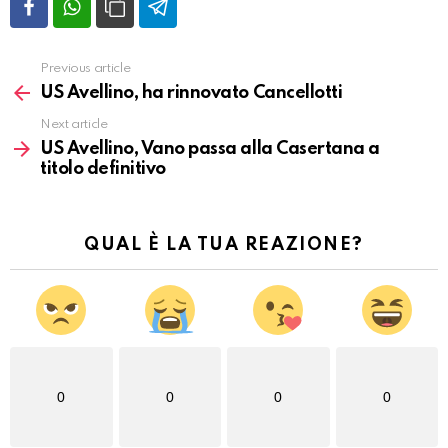
Previous article
Vedi
altro
US Avellino, ha rinnovato Cancellotti
Next article
US Avellino, Vano passa alla Casertana a
titolo definitivo
QUAL È LA TUA REAZIONE?
0
0
0
0