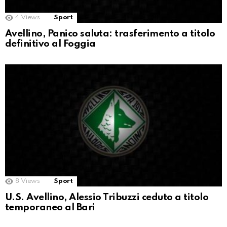
4
Views
Sport
Avellino, Panico saluta: trasferimento a titolo
definitivo al Foggia
8
Views
Sport
U.S. Avellino, Alessio Tribuzzi ceduto a titolo
temporaneo al Bari