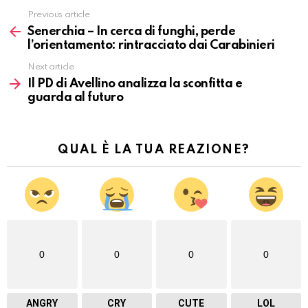
Previous article
Vedi
altro
Senerchia – In cerca di funghi, perde
l’orientamento: rintracciato dai Carabinieri
Next article
Il PD di Avellino analizza la sconfitta e
guarda al futuro
QUAL È LA TUA REAZIONE?
0
0
0
0
ANGRY
CRY
CUTE
LOL