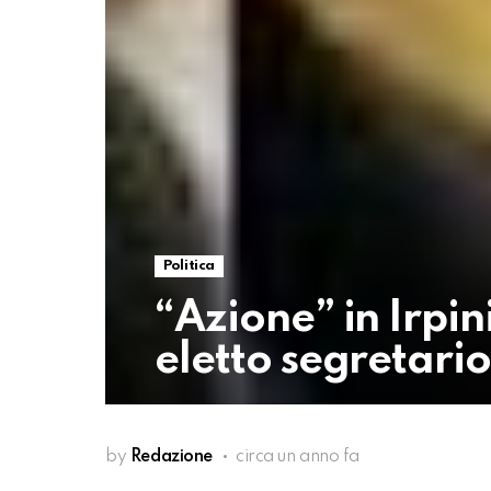
Politica
“Azione” in Irp
eletto segretario
by
Redazione
circa un anno fa