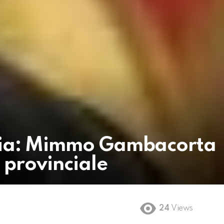
inia: Mimmo Gambacorta
 provinciale
24
Views