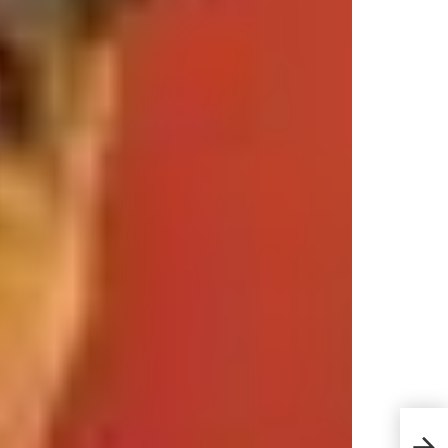
US A
impo