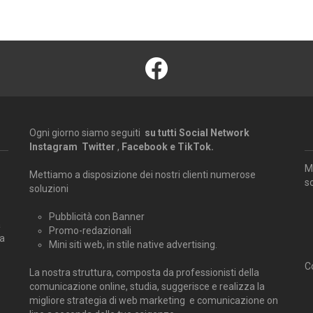
facebook
Ogni giorno siamo seguiti
su tutti Social Network
Instagram Twitter
,
Facebook e TikTok.
M
Mettiamo a disposizione dei nostri clienti numerose
s
soluzioni
Pubblicità con Banner
a
Promo-redazionali
ra
Mini siti web, in stile native advertising.
Co
La nostra struttura, composta da professionisti della
comunicazione online, studia, suggerisce e realizza la
migliore strategia di web marketing e comunicazione on