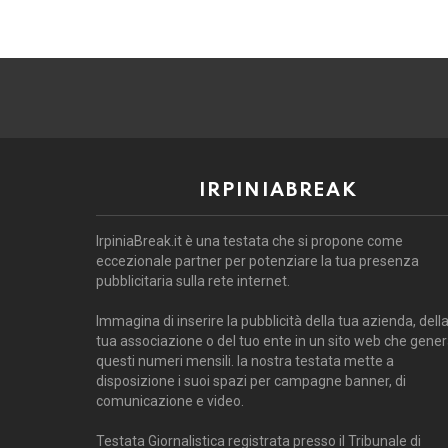
IRPINIABREAK
IrpiniaBreak.it è una testata che si propone come
eccezionale partner per potenziare la tua presenza
pubblicitaria sulla rete internet.
Immagina di inserire la pubblicità della tua azienda, dell
tua associazione o del tuo ente in un sito web che gene
questi numeri mensili. la nostra testata mette a
disposizione i suoi spazi per campagne banner, di
comunicazione e video.
Testata Giornalistica registrata presso il Tribunale di