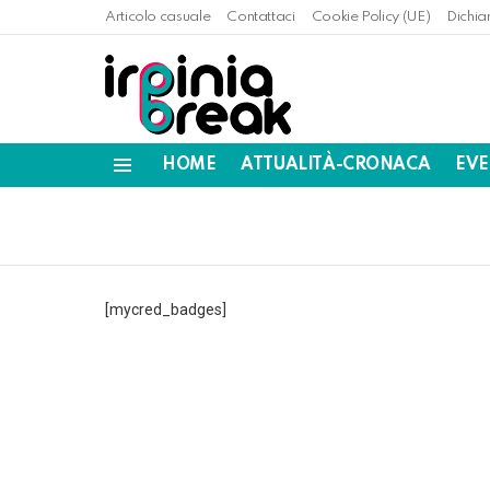
Articolo casuale
Contattaci
Cookie Policy (UE)
Dichia
HOME
ATTUALITÀ-CRONACA
EVE
Menu
[mycred_badges]