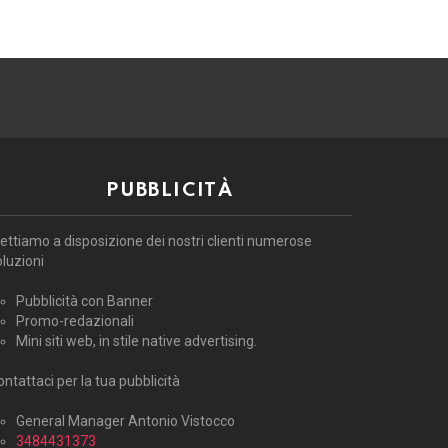
PUBBLICITÀ
ettiamo a disposizione dei nostri clienti numerose
oluzioni
Pubblicità con Banner
Promo-redazionali
Mini siti web, in stile native advertising.
ntattaci per la tua pubblicità
General Manager Antonio Vistocco
3484431373