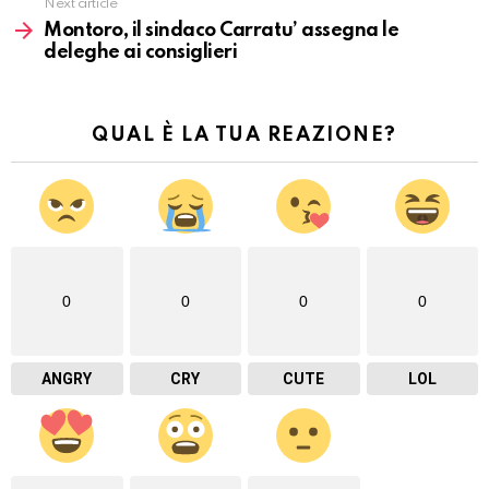
Next article
Montoro, il sindaco Carratu’ assegna le
deleghe ai consiglieri
QUAL È LA TUA REAZIONE?
0
0
0
0
ANGRY
CRY
CUTE
LOL