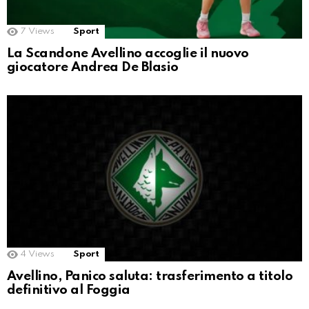
7
Views
Sport
La Scandone Avellino accoglie il nuovo
giocatore Andrea De Blasio
4
Views
Sport
Avellino, Panico saluta: trasferimento a titolo
definitivo al Foggia