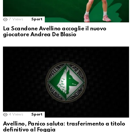
7
Views
Sport
La Scandone Avellino accoglie il nuovo
giocatore Andrea De Blasio
4
Views
Sport
Avellino, Panico saluta: trasferimento a titolo
definitivo al Foggia