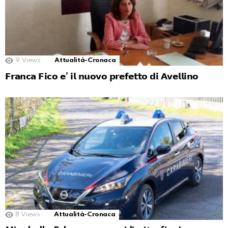
9
Views
Attualità-Cronaca
𝗙𝗿𝗮𝗻𝗰𝗮 𝗙𝗶𝗰𝗼 𝗲’ 𝗶𝗹 𝗻𝘂𝗼𝘃𝗼 𝗽𝗿𝗲𝗳𝗲𝘁𝘁𝗼 𝗱𝗶 𝗔𝘃𝗲𝗹𝗹𝗶𝗻𝗼
8
Views
Attualità-Cronaca