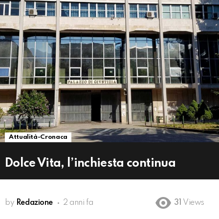
Attualità-Cronaca
Dolce Vita, l’inchiesta continua
by
Redazione
2 anni fa
31
Views