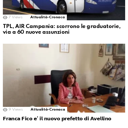
7
Views
Attualità-Cronaca
TPL, AIR Campania: scorrono le graduatorie,
via a 60 nuove assunzioni
9
Views
Attualità-Cronaca
𝗙𝗿𝗮𝗻𝗰𝗮 𝗙𝗶𝗰𝗼 𝗲’ 𝗶𝗹 𝗻𝘂𝗼𝘃𝗼 𝗽𝗿𝗲𝗳𝗲𝘁𝘁𝗼 𝗱𝗶 𝗔𝘃𝗲𝗹𝗹𝗶𝗻𝗼