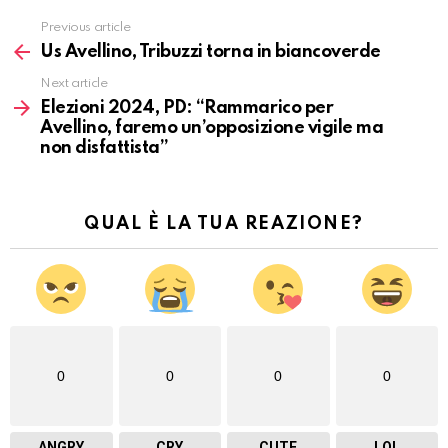
Previous article
Vedi
altro
Us Avellino, Tribuzzi torna in biancoverde
Next article
Elezioni 2024, PD: “Rammarico per
Avellino, faremo un’opposizione vigile ma
non disfattista”
QUAL È LA TUA REAZIONE?
0
0
0
0
ANGRY
CRY
CUTE
LOL