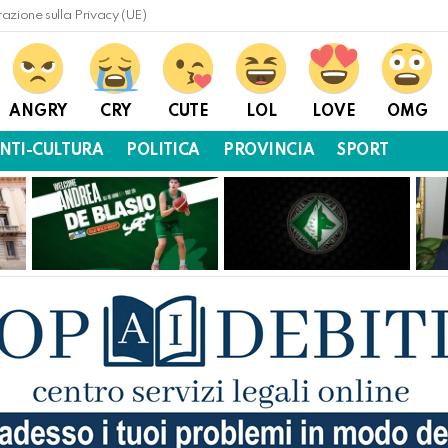
razione sulla Privacy (UE)
ANGRY
CRY
CUTE
LOL
LOVE
OMG
NTI-CULTURA
POLITICA
PROVINCIA
SPORT