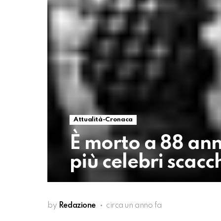
Attualità-Cronaca
È morto a 88 ann
più celebri scacc
by
Redazione
circa un anno fa