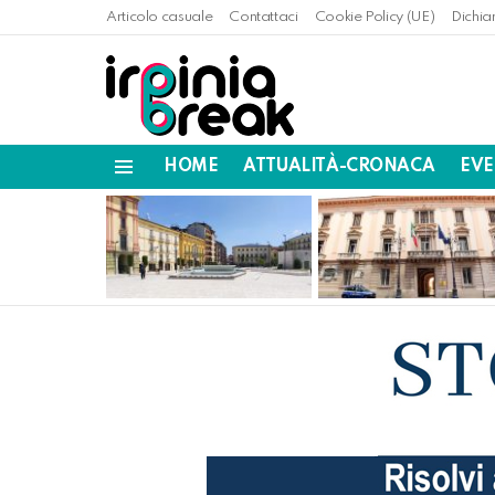
Articolo casuale
Contattaci
Cookie Policy (UE)
Dichia
HOME
ATTUALITÀ-CRONACA
EVE
Menu
LATEST
STORIES