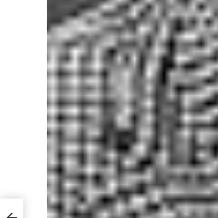
per
zioni