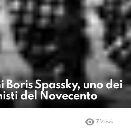
i Boris Spassky, uno dei
histi del Novecento
7
Views