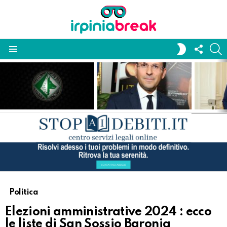
FOLL
S
SWITCH
US
SKIN
Menu
LATEST
STORIES
Politica
Elezioni amministrative 2024 : ecco
le liste di San Sossio Baronia