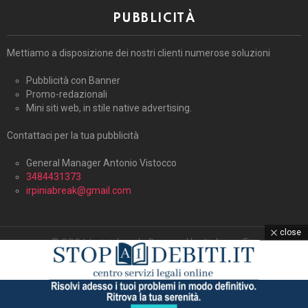
PUBBLICITÀ
Mettiamo a disposizione dei nostri clienti numerose soluzioni
Pubblicità con Banner
Promo-redazionali
Mini siti web, in stile native advertising.
Contattaci per la tua pubblicità
General Manager Antonio Vistocco
3484431373
irpiniabreak@gmail.com
close
© 2026 Irpiniabreak. Powered by Italiagraffiti.
Home
Contattaci
Cookie Policy (UE)