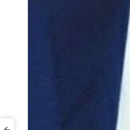
 “Da
alle