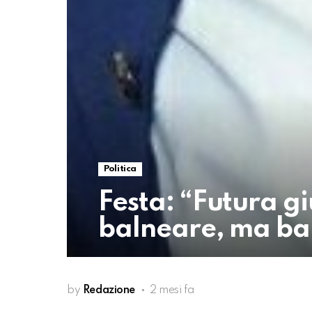
Politica
Festa: “Futura g
balneare, ma ba
by
Redazione
2 mesi fa