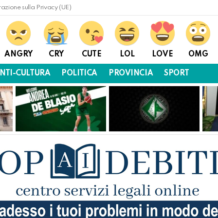
razione sulla Privacy (UE)
ANGRY
CRY
CUTE
LOL
LOVE
OMG
NTI-CULTURA
POLITICA
PROVINCIA
SPORT