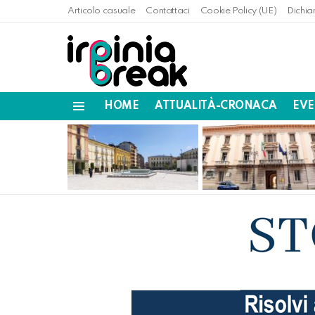
Articolo casuale
Contattaci
Cookie Policy (UE)
Dichia
HOME
ATTUALITÀ-CRONACA
EVE
Menu
LATEST
STORIES