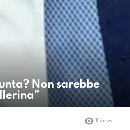
iunta? Non sarebbe
llerina”
11
Views