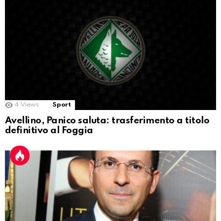
4
Views
Sport
Avellino, Panico saluta: trasferimento a titolo
definitivo al Foggia