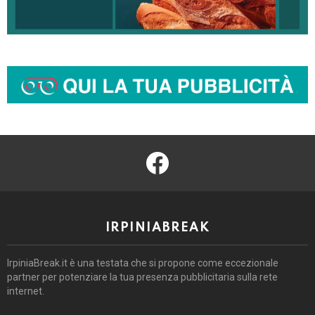
facebook
IRPINIABREAK
IrpiniaBreak.it è una testata che si propone come eccezionale
partner per potenziare la tua presenza pubblicitaria sulla rete
internet.