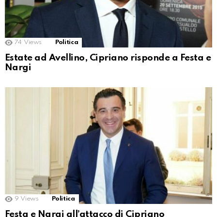
74
Views
Politica
Estate ad Avellino, Cipriano risponde a Festa e
Nargi
9
Views
Politica
Festa e Nargi all’attacco di Cipriano