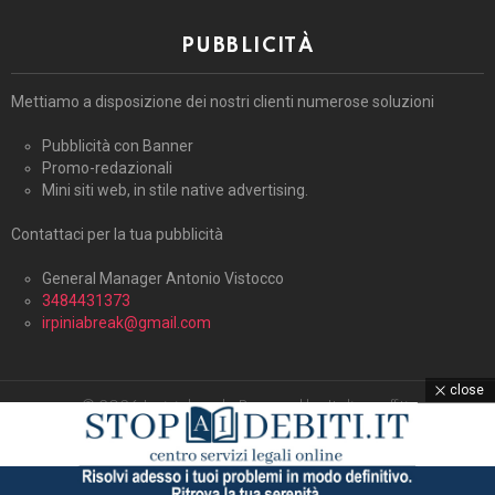
PUBBLICITÀ
Mettiamo a disposizione dei nostri clienti numerose soluzioni
Pubblicità con Banner
Promo-redazionali
Mini siti web, in stile native advertising.
Contattaci per la tua pubblicità
General Manager Antonio Vistocco
3484431373
irpiniabreak@gmail.com
close
© 2026 Irpiniabreak. Powered by Italiagraffiti.
Home
Contattaci
Cookie Policy (UE)