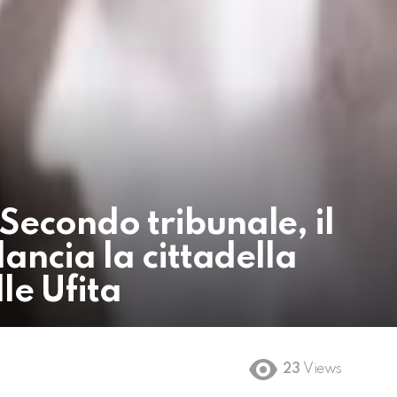
econdo tribunale, il
ancia la cittadella
lle Ufita
23
Views