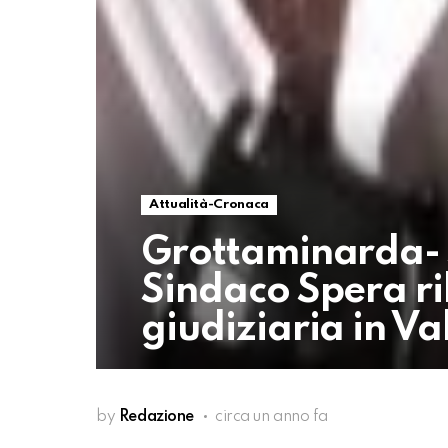
Attualità-Cronaca
Grottaminarda- S
Sindaco Spera ril
giudiziaria in Va
by
Redazione
circa un anno fa