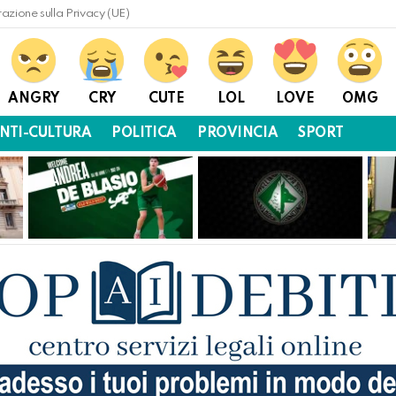
razione sulla Privacy (UE)
ANGRY
CRY
CUTE
LOL
LOVE
OMG
NTI-CULTURA
POLITICA
PROVINCIA
SPORT