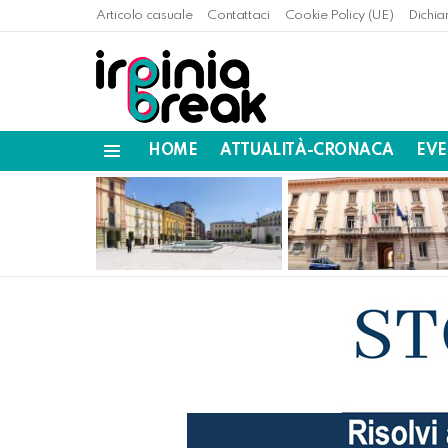
Articolo casuale
Contattaci
Cookie Policy (UE)
Dichia
HOME
ATTUALITÀ-CRONACA
EVE
Menu
LATEST
STORIES