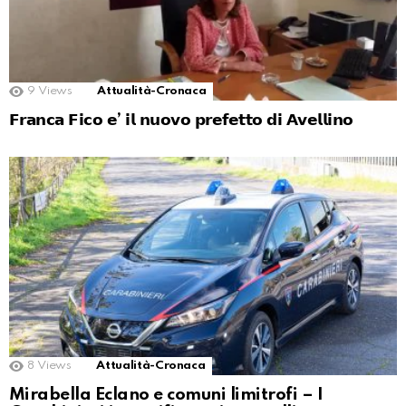
9
Views
Attualità-Cronaca
𝗙𝗿𝗮𝗻𝗰𝗮 𝗙𝗶𝗰𝗼 𝗲’ 𝗶𝗹 𝗻𝘂𝗼𝘃𝗼 𝗽𝗿𝗲𝗳𝗲𝘁𝘁𝗼 𝗱𝗶 𝗔𝘃𝗲𝗹𝗹𝗶𝗻𝗼
8
Views
Attualità-Cronaca
Mirabella Eclano e comuni limitrofi – I