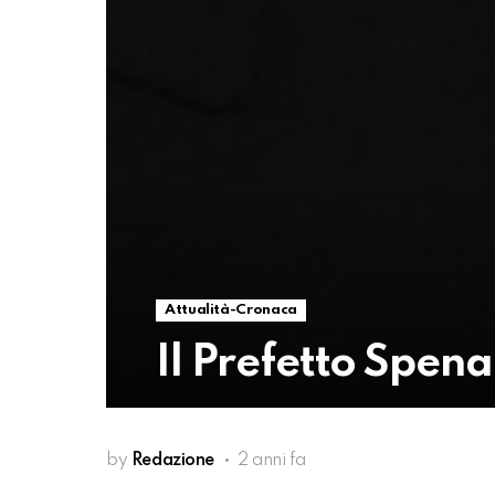
Attualità-Cronaca
Il Prefetto Spena
by
Redazione
2 anni fa