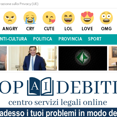
razione sulla Privacy (UE)
ANGRY
CRY
CUTE
LOL
LOVE
OMG
NTI-CULTURA
POLITICA
PROVINCIA
SPORT