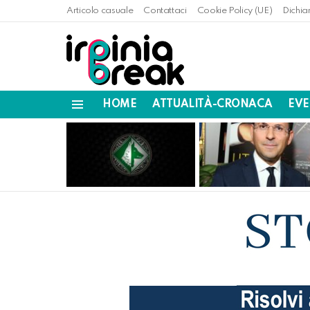
Articolo casuale
Contattaci
Cookie Policy (UE)
Dichia
HOME
ATTUALITÀ-CRONACA
EVE
Menu
LATEST
STORIES