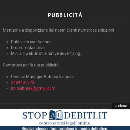
PUBBLICITÀ
Mettiamo a disposizione dei nostri clienti numerose soluzioni
Pubblicità con Banner
Promo-redazionali
Mini siti web, in stile native advertising.
Contattaci per la tua pubblicità
General Manager Antonio Vistocco
3484431373
irpiniabreak@gmail.com
close
© 2026 Irpiniabreak. Powered by Italiagraffiti.
Home
Contattaci
Cookie Policy (UE)