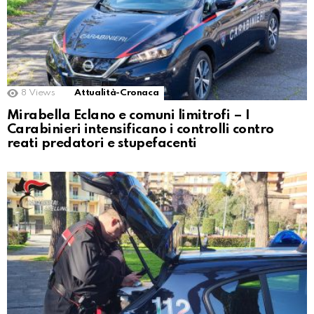
8
Views
Attualità-Cronaca
Mirabella Eclano e comuni limitrofi – I
Carabinieri intensificano i controlli contro
reati predatori e stupefacenti