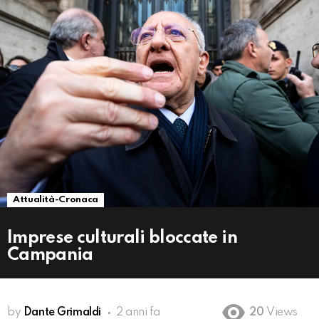
Attualità-Cronaca
Imprese culturali bloccate in
Campania
by
Dante Grimaldi
2 anni fa
20
Views