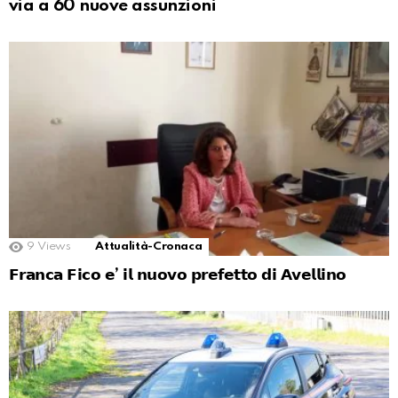
via a 60 nuove assunzioni
9
Views
Attualità-Cronaca
𝗙𝗿𝗮𝗻𝗰𝗮 𝗙𝗶𝗰𝗼 𝗲’ 𝗶𝗹 𝗻𝘂𝗼𝘃𝗼 𝗽𝗿𝗲𝗳𝗲𝘁𝘁𝗼 𝗱𝗶 𝗔𝘃𝗲𝗹𝗹𝗶𝗻𝗼