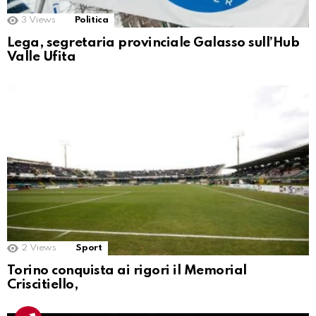
3
Views
Politica
Lega, segretaria provinciale Galasso sull’Hub
Valle Ufita
2
Views
Sport
Torino conquista ai rigori il Memorial
Criscitiello,