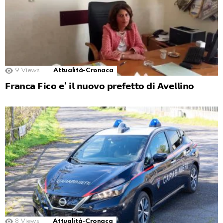
9
Views
Attualità-Cronaca
𝗙𝗿𝗮𝗻𝗰𝗮 𝗙𝗶𝗰𝗼 𝗲’ 𝗶𝗹 𝗻𝘂𝗼𝘃𝗼 𝗽𝗿𝗲𝗳𝗲𝘁𝘁𝗼 𝗱𝗶 𝗔𝘃𝗲𝗹𝗹𝗶𝗻𝗼
8
Views
Attualità-Cronaca