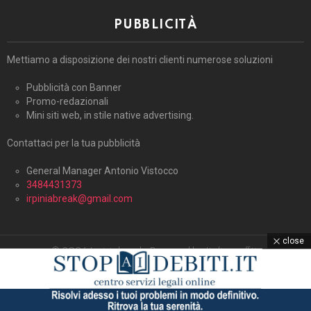
PUBBLICITÀ
Mettiamo a disposizione dei nostri clienti numerose soluzioni
Pubblicità con Banner
Promo-redazionali
Mini siti web, in stile native advertising.
Contattaci per la tua pubblicità
General Manager Antonio Vistocco
3484431373
irpiniabreak@gmail.com
close
© 2026 Irpiniabreak. Powered by Italiagraffiti.
Home
Contattaci
Cookie Policy (UE)