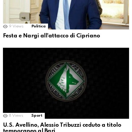
9
Views
Politica
Festa e Nargi all’attacco di Cipriano
8
Views
Sport
U.S. Avellino, Alessio Tribuzzi ceduto a titolo
temporaneo al Bari