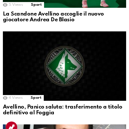
5
Views
Sport
La Scandone Avellino accoglie il nuovo
giocatore Andrea De Blasio
4
Views
Sport
Avellino, Panico saluta: trasferimento a titolo
definitivo al Foggia