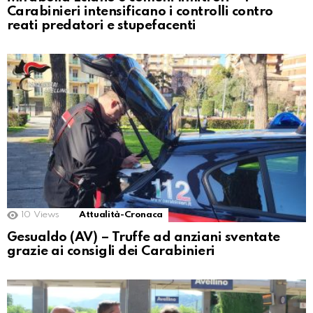
Carabinieri intensificano i controlli contro
reati predatori e stupefacenti
10
Views
Attualità-Cronaca
Gesualdo (AV) – Truffe ad anziani sventate
grazie ai consigli dei Carabinieri