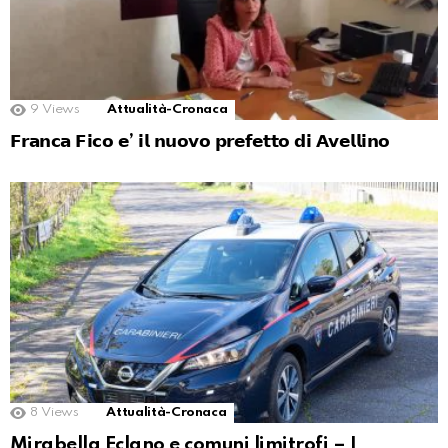
9
Views
Attualità-Cronaca
𝗙𝗿𝗮𝗻𝗰𝗮 𝗙𝗶𝗰𝗼 𝗲’ 𝗶𝗹 𝗻𝘂𝗼𝘃𝗼 𝗽𝗿𝗲𝗳𝗲𝘁𝘁𝗼 𝗱𝗶 𝗔𝘃𝗲𝗹𝗹𝗶𝗻𝗼
8
Views
Attualità-Cronaca
Mirabella Eclano e comuni limitrofi – I