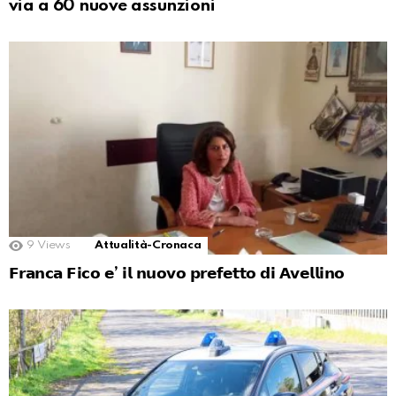
via a 60 nuove assunzioni
9
Views
Attualità-Cronaca
𝗙𝗿𝗮𝗻𝗰𝗮 𝗙𝗶𝗰𝗼 𝗲’ 𝗶𝗹 𝗻𝘂𝗼𝘃𝗼 𝗽𝗿𝗲𝗳𝗲𝘁𝘁𝗼 𝗱𝗶 𝗔𝘃𝗲𝗹𝗹𝗶𝗻𝗼