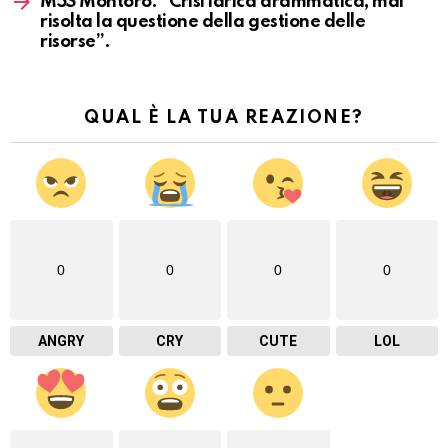
M5S Montoro: “Crisi idrica drammatica, mai
risolta la questione della gestione delle
risorse”.
QUAL È LA TUA REAZIONE?
0
0
0
0
ANGRY
CRY
CUTE
LOL