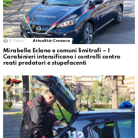
8
Views
Attualità-Cronaca
Mirabella Eclano e comuni limitrofi – I
Carabinieri intensificano i controlli contro
reati predatori e stupefacenti