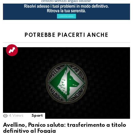
POTREBBE PIACERTI ANCHE
4
Views
Sport
Avellino, Panico saluta: trasferimento a titolo
definitivo al Foggia