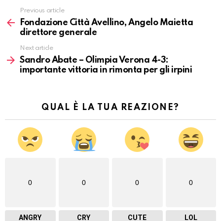
Previous article
Vedi
altro
Fondazione Città Avellino, Angelo Maietta
direttore generale
Next article
Sandro Abate – Olimpia Verona 4-3:
importante vittoria in rimonta per gli irpini
QUAL È LA TUA REAZIONE?
0
0
0
0
ANGRY
CRY
CUTE
LOL