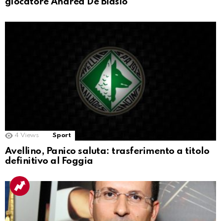
giocatore Andrea De Blasio
4
Views
Sport
Avellino, Panico saluta: trasferimento a titolo
definitivo al Foggia