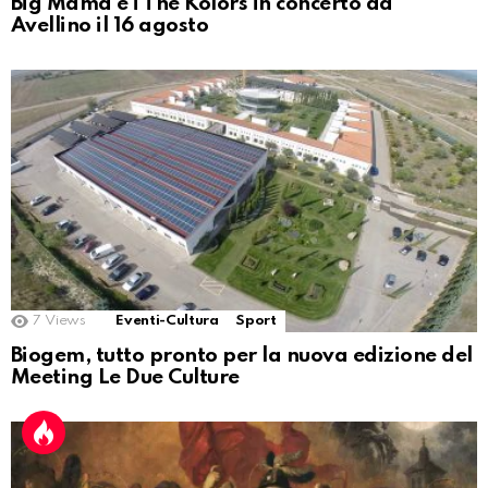
Big Mama e i The Kolors in concerto ad
Avellino il 16 agosto
7
Views
Eventi-Cultura
Sport
Biogem, tutto pronto per la nuova edizione del
Meeting Le Due Culture