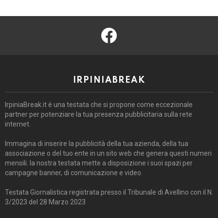
facebook
IRPINIABREAK
IrpiniaBreak.it è una testata che si propone come eccezionale
partner per potenziare la tua presenza pubblicitaria sulla rete
internet.
Immagina di inserire la pubblicità della tua azienda, della tua
associazione o del tuo ente in un sito web che genera questi numeri
mensili. la nostra testata mette a disposizione i suoi spazi per
campagne banner, di comunicazione e video.
Testata Giornalistica registrata presso il Tribunale di Avellino con il N.
3/2023 del 28 Marzo 2023