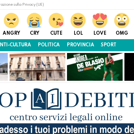
razione sulla Privacy (UE)
ANGRY
CRY
CUTE
LOL
LOVE
OMG
NTI-CULTURA
POLITICA
PROVINCIA
SPORT