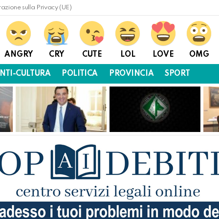
razione sulla Privacy (UE)
ANGRY
CRY
CUTE
LOL
LOVE
OMG
NTI-CULTURA
POLITICA
PROVINCIA
SPORT