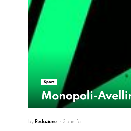
Sport
Monopoli-Avellin
by
Redazione
3 anni fa