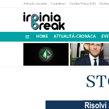
Articolo casuale
Contattaci
Cookie Policy (UE)
Dichia
HOME
ATTUALITÀ-CRONACA
EVE
Menu
LATEST
STORIES