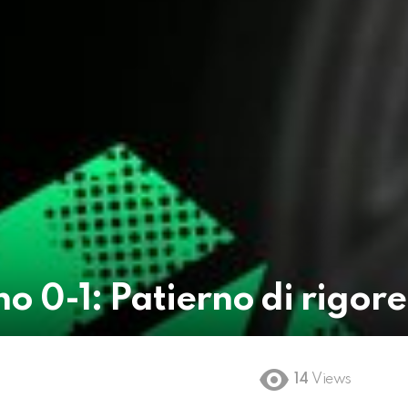
o 0-1: Patierno di rigore
14
Views