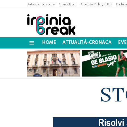
Articolo casuale
Contattaci
Cookie Policy (UE)
Dichia
HOME
ATTUALITÀ-CRONACA
EVE
Menu
LATEST
STORIES