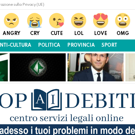
razione sulla Privacy (UE)
ANGRY
CRY
CUTE
LOL
LOVE
OMG
NTI-CULTURA
POLITICA
PROVINCIA
SPORT