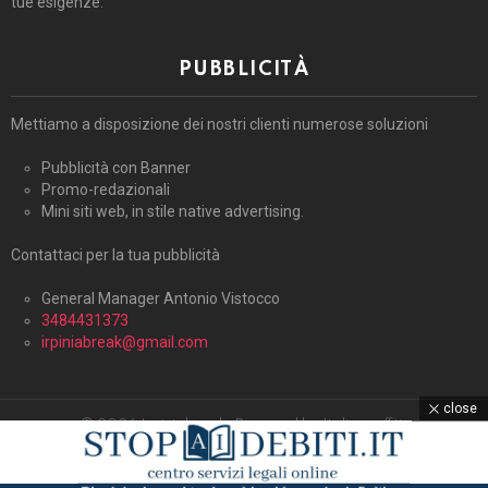
tue esigenze.
PUBBLICITÀ
Mettiamo a disposizione dei nostri clienti numerose soluzioni
Pubblicità con Banner
Promo-redazionali
Mini siti web, in stile native advertising.
Contattaci per la tua pubblicità
General Manager Antonio Vistocco
3484431373
irpiniabreak@gmail.com
close
© 2026 Irpiniabreak. Powered by Italiagraffiti.
Home
Contattaci
Cookie Policy (UE)