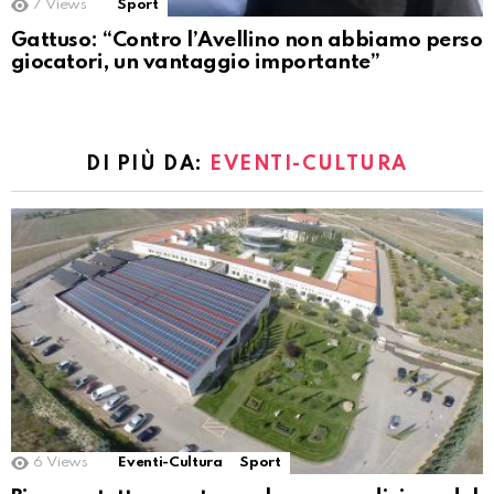
7
Views
Sport
Gattuso: “Contro l’Avellino non abbiamo perso
giocatori, un vantaggio importante”
DI PIÙ DA:
EVENTI-CULTURA
6
Views
Eventi-Cultura
Sport