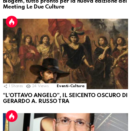
Biogem, tutto pronto per la nuova edizione del
Meeting Le Due Culture
1
Shares
24
Views
Eventi-Cultura
“L’OTTAVO ANGELO”, IL SEICENTO OSCURO DI
GERARDO A. RUSSO TRA