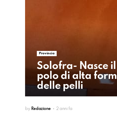
Provincia
Solofra- Nasce il
polo di alta form
delle pelli
by
Redazione
2 anni fa