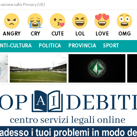
razione sulla Privacy (UE)
ANGRY
CRY
CUTE
LOL
LOVE
OMG
NTI-CULTURA
POLITICA
PROVINCIA
SPORT