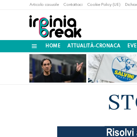
Articolo casuale
Contattaci
Cookie Policy (UE)
Dichia
HOME
ATTUALITÀ-CRONACA
EVE
Menu
LATEST
STORIES