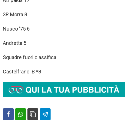
Atripalda 17
3R Morra 8
Nusco ’75 6
Andretta 5
Squadre fuori classifica
Castelfranci B *8