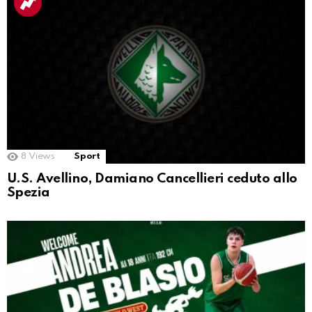
8
Views
Sport
U.S. Avellino, Damiano Cancellieri ceduto allo
Spezia