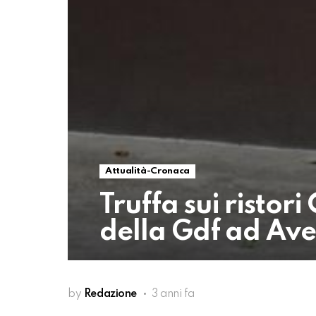
Attualità-Cronaca
Truffa sui ristori
della Gdf ad Ave
by
Redazione
3 anni fa