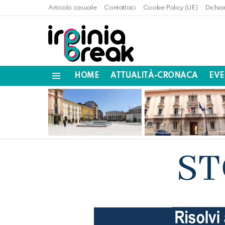
Articolo casuale
Contattaci
Cookie Policy (UE)
Dichia
HOME
ATTUALITÀ-CRONACA
EVE
Menu
LATEST
STORIES