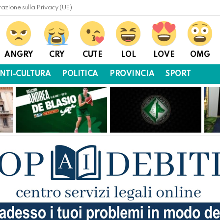
razione sulla Privacy (UE)
ANGRY
CRY
CUTE
LOL
LOVE
OMG
NTI-CULTURA
POLITICA
PROVINCIA
SPORT