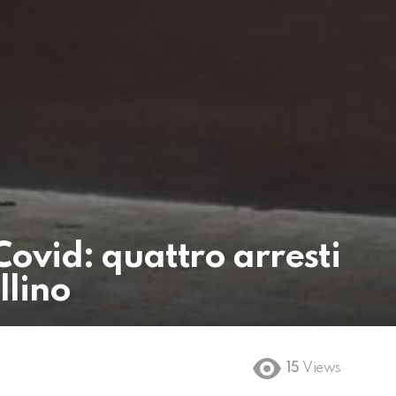
 Covid: quattro arresti
llino
15
Views