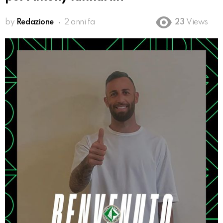
by
Redazione
2 anni fa
23
Views