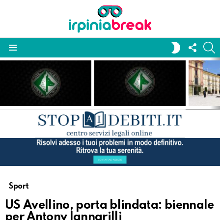
FOLL
S
SWITCH
US
SKIN
Menu
LATEST
STORIES
Sport
US Avellino, porta blindata: biennale
per Antony Iannarilli