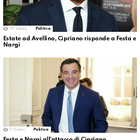
74
Views
Politica
Estate ad Avellino, Cipriano risponde a Festa e
Nargi
9
Views
Politica
Festa e Nargi all’attacco di Cipriano