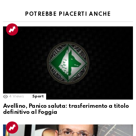
POTREBBE PIACERTI ANCHE
4
Views
Sport
Avellino, Panico saluta: trasferimento a titolo
definitivo al Foggia