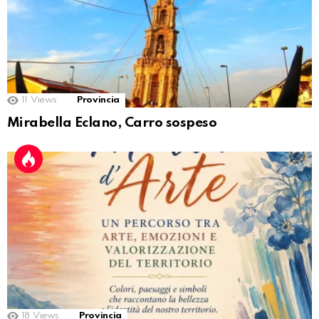
11
Views
Provincia
Mirabella Eclano, Carro sospeso
18
Views
Provincia