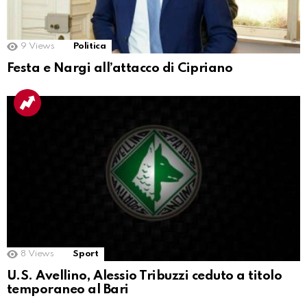
9
Views
Politica
Festa e Nargi all’attacco di Cipriano
8
Views
Sport
U.S. Avellino, Alessio Tribuzzi ceduto a titolo
temporaneo al Bari