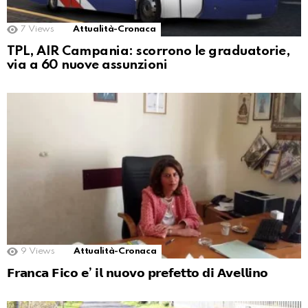
7
Views
Attualità-Cronaca
TPL, AIR Campania: scorrono le graduatorie,
via a 60 nuove assunzioni
9
Views
Attualità-Cronaca
𝗙𝗿𝗮𝗻𝗰𝗮 𝗙𝗶𝗰𝗼 𝗲’ 𝗶𝗹 𝗻𝘂𝗼𝘃𝗼 𝗽𝗿𝗲𝗳𝗲𝘁𝘁𝗼 𝗱𝗶 𝗔𝘃𝗲𝗹𝗹𝗶𝗻𝗼