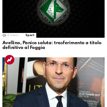
4
Views
Sport
Avellino, Panico saluta: trasferimento a titolo
definitivo al Foggia