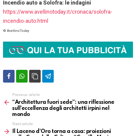
Incendio auto a Solofra: le indagini
https://www.avellinotoday.it/cronaca/solofra-
incendio-auto.html
© AvellinoToday
Previous article
Vedi
altro
“Architettura fuori sede”: una riflessione
sull’eccellenza degli architetti irpini nel
mondo
Next article
Il Laceno d’Oro torna a casa: proiezioni