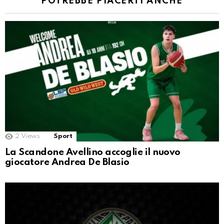
POTREBBE PIACERTI ANCHE
2
Views
Sport
La Scandone Avellino accoglie il nuovo
giocatore Andrea De Blasio