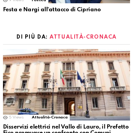
9
Views
Politica
Festa e Nargi all’attacco di Cipriano
DI PIÙ DA:
ATTUALITÀ-CRONACA
5
Views
Attualità-Cronaca
Disservizi elettrici nel Vallo di Lauro, il Prefetto
Fico promuove un confronto con Comuni