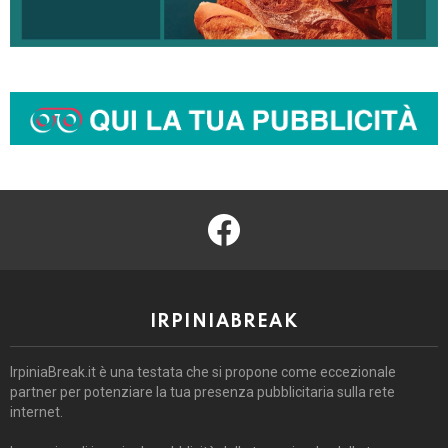
facebook
IRPINIABREAK
IrpiniaBreak.it è una testata che si propone come eccezionale
partner per potenziare la tua presenza pubblicitaria sulla rete
internet.