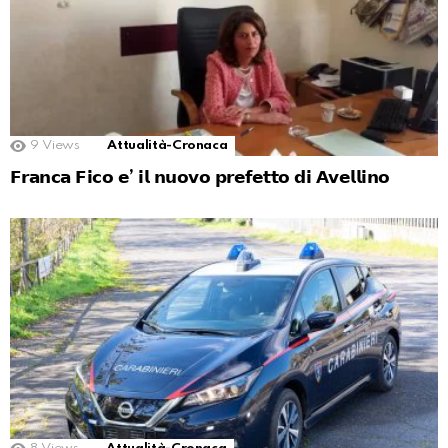
9
Views
Attualità-Cronaca
𝗙𝗿𝗮𝗻𝗰𝗮 𝗙𝗶𝗰𝗼 𝗲’ 𝗶𝗹 𝗻𝘂𝗼𝘃𝗼 𝗽𝗿𝗲𝗳𝗲𝘁𝘁𝗼 𝗱𝗶 𝗔𝘃𝗲𝗹𝗹𝗶𝗻𝗼