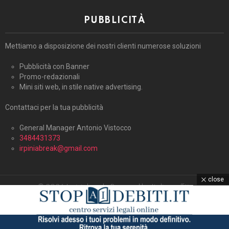
PUBBLICITÀ
Mettiamo a disposizione dei nostri clienti numerose soluzioni
Pubblicità con Banner
Promo-redazionali
Mini siti web, in stile native advertising.
Contattaci per la tua pubblicità
General Manager Antonio Vistocco
3484431373
irpiniabreak@gmail.com
close
© 2026 Irpiniabreak. Powered by Italiagraffiti.
Home
Contattaci
Cookie Policy (UE)