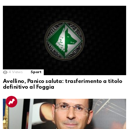
4
Views
Sport
Avellino, Panico saluta: trasferimento a titolo
definitivo al Foggia