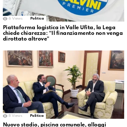
6
Views
Politica
Piattaforma logistica in Valle Ufita, la Lega
chiede chiarezza: “Il finanziamento non venga
dirottato altrove”
8
Views
Politica
Nuovo stadio, piscina comunale, alloggi