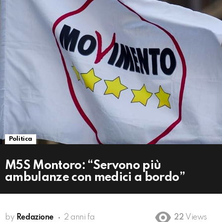
Politica
M5S Montoro: “Servono più
ambulanze con medici a bordo”
by
Redazione
2 anni fa
22
Views