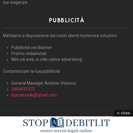
tue esigenze.
PUBBLICITÀ
Mettiamo a disposizione dei nostri clienti numerose soluzioni
Pubblicità con Banner
Promo-redazionali
Mini siti web, in stile native advertising.
Contattaci per la tua pubblicità
General Manager Antonio Vistocco
3484431373
irpiniabreak@gmail.com
close
© 2026 Irpiniabreak. Powered by Italiagraffiti.
Home
Contattaci
Cookie Policy (UE)