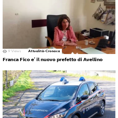
9
Views
Attualità-Cronaca
𝗙𝗿𝗮𝗻𝗰𝗮 𝗙𝗶𝗰𝗼 𝗲’ 𝗶𝗹 𝗻𝘂𝗼𝘃𝗼 𝗽𝗿𝗲𝗳𝗲𝘁𝘁𝗼 𝗱𝗶 𝗔𝘃𝗲𝗹𝗹𝗶𝗻𝗼