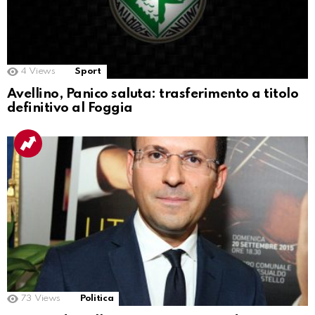
4
Views
Sport
Avellino, Panico saluta: trasferimento a titolo
definitivo al Foggia
73
Views
Politica