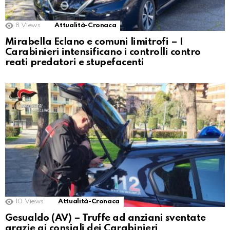
8
Views
Attualità-Cronaca
Mirabella Eclano e comuni limitrofi – I
Carabinieri intensificano i controlli contro
reati predatori e stupefacenti
10
Views
Attualità-Cronaca
Gesualdo (AV) – Truffe ad anziani sventate
grazie ai consigli dei Carabinieri