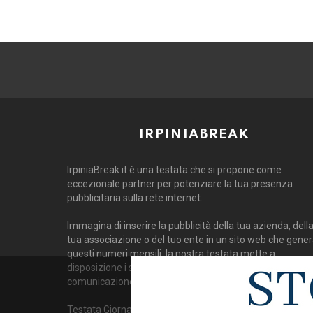
IRPINIABREAK
IrpiniaBreak.it è una testata che si propone come
eccezionale partner per potenziare la tua presenza
pubblicitaria sulla rete internet.
Immagina di inserire la pubblicità della tua azienda, dell
tua associazione o del tuo ente in un sito web che gene
questi numeri mensili. la nostra testata mette a
disposizione i suoi spazi per campagne banner, di
comunicazione e video.
Testata Giornalistica registrata presso il Tribunale di