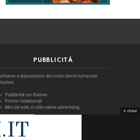
PUBBLICITÀ
ettiamo a disposizione dei nostri clienti numerose
oluzioni
Pubblicità con Banner
Promo-redazionali
Mini siti web, in stile native advertising.
close
ntattaci per la tua pubblicità
General Manager Antonio Vistocco
3484431373