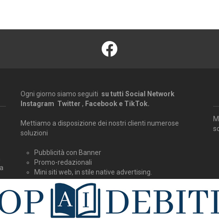
facebook
Ogni giorno siamo seguiti
su tutti Social Network
Instagram Twitter
,
Facebook e TikTok.
M
Mettiamo a disposizione dei nostri clienti numerose
s
soluzioni
Pubblicità con Banner
a
Promo-redazionali
ra
Mini siti web, in stile native advertising.
Co
La nostra struttura, composta da professionisti della
comunicazione online, studia, suggerisce e realizza la
migliore strategia di web marketing e comunicazione on