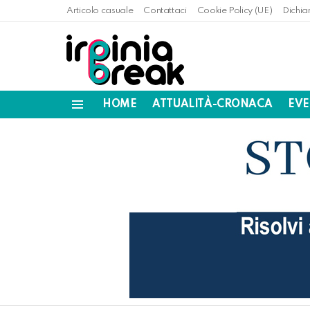
Articolo casuale
Contattaci
Cookie Policy (UE)
Dichia
HOME
ATTUALITÀ-CRONACA
EVE
Menu