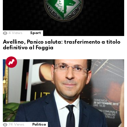
4
Views
Sport
Avellino, Panico saluta: trasferimento a titolo
definitivo al Foggia
74
Views
Politica