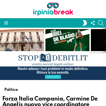
FOLL
S
SWITCH
US
SKIN
Menu
LATEST
STORIES
Politica
Forza Italia Campania, Carmine De
Angelis nuovo vice coordinatore