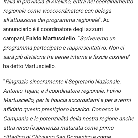
Italia
in provincia di
Avellino
, entra nel
coordinamento
regionale
come
vicecoordinatore
con delega
all’attuazione del programma regionale
”. Ad
annunciarlo è il coordinatore degli azzurri
campani,
Fulvio Martusciello
. “
Scriveremo un
programma partecipato e rappresentativo. Non ci
sarà più divisione tra aeree interne e fascia costiera
”
ha detto Martusciello.
“
Ringrazio sinceramente il Segretario Nazionale,
Antonio Tajani, e il coordinatore regionale, Fulvio
Martusciello, per la fiducia accordatami e per avermi
affidato questo prestigioso incarico. Conosco la
Campania e le potenzialità della nostra regione anche
attraverso l’esperienza maturata come primo
cittadino di Chiusano San Domenico e come