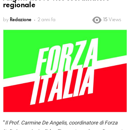
regionale
by
Redazione
2 anni fa
15
Views
“
Il Prof.
Carmine De Angelis
, coordinatore di
Forza