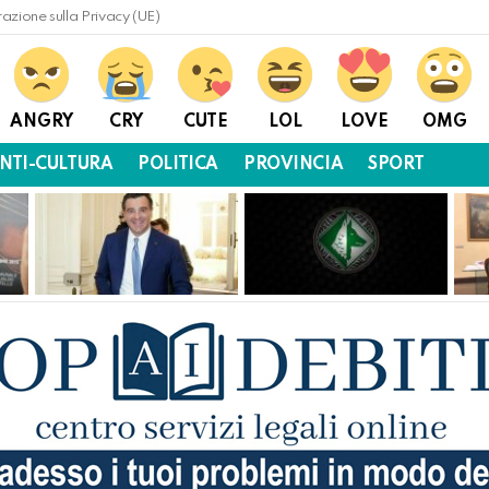
razione sulla Privacy (UE)
ANGRY
CRY
CUTE
LOL
LOVE
OMG
NTI-CULTURA
POLITICA
PROVINCIA
SPORT