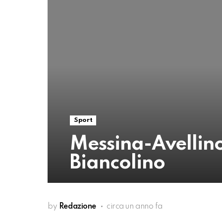
Sport
Messina-Avellino,
Biancolino
by
Redazione
circa un anno fa