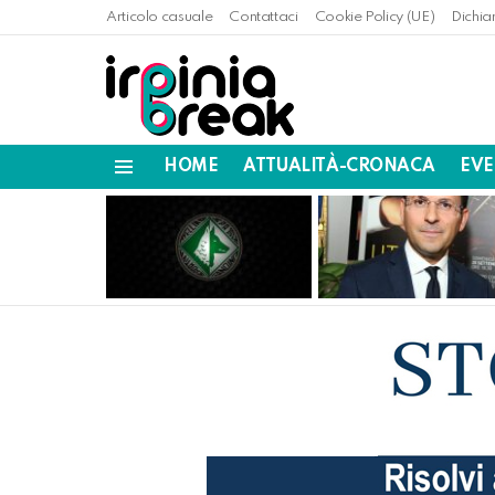
Articolo casuale
Contattaci
Cookie Policy (UE)
Dichia
HOME
ATTUALITÀ-CRONACA
EVE
Menu
LATEST
STORIES