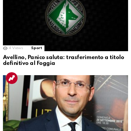
4
Views
Sport
Avellino, Panico saluta: trasferimento a titolo
definitivo al Foggia