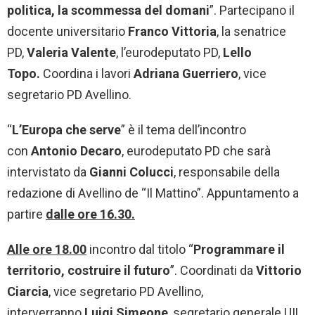
politica, la scommessa del domani
”. Partecipano il
docente universitario
Franco Vittoria
, la senatrice
PD,
Valeria Valente
, l’eurodeputato PD,
Lello
Topo.
Coordina i lavori
Adriana Guerriero
, vice
segretario PD Avellino.
“
L’Europa che serve
” è il tema dell’incontro
con
Antonio Decaro
, eurodeputato PD che sarà
intervistato da
Gianni Colucci
, responsabile della
redazione di Avellino de “Il Mattino”. Appuntamento a
partire
dalle ore 16.30.
Alle ore 18.00
incontro dal titolo “
Programmare il
territorio, costruire il futuro
”. Coordinati da
Vittorio
Ciarcia
, vice segretario PD Avellino,
interverranno
Luigi Simeone
, segretario generale UIL