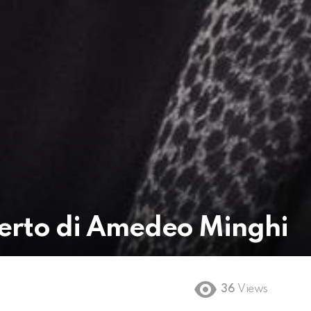
ncerto di Amedeo Minghi
36
Views