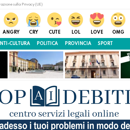
razione sulla Privacy (UE)
ANGRY
CRY
CUTE
LOL
LOVE
OMG
NTI-CULTURA
POLITICA
PROVINCIA
SPORT