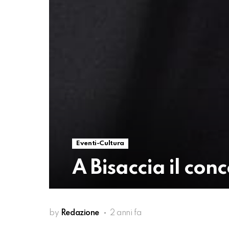
Eventi-Cultura
A Bisaccia il co
by
Redazione
2 anni fa