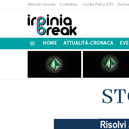
Articolo casuale
Contattaci
Cookie Policy (UE)
Dichia
HOME
ATTUALITÀ-CRONACA
EVE
Menu
LATEST
STORIES