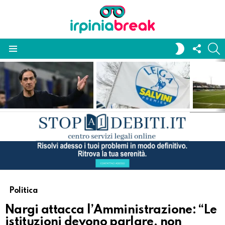
FOLL
S
SWITCH
US
SKIN
Menu
LATEST
STORIES
Politica
Nargi attacca l’Amministrazione: “Le
istituzioni devono parlare, non