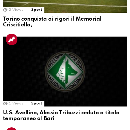
2
Views
Sport
Torino conquista ai rigori il Memorial
Criscitiello,
5
Views
Sport
U.S. Avellino, Alessio Tribuzzi ceduto a titolo
temporaneo al Bari